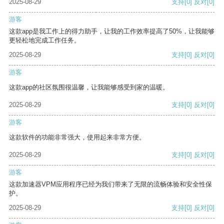
2025-08-29
支持
[0]
反对
[0]
游客
这款app是我工作上的得力助手，让我的工作效率提高了50%，让我能够
更轻松地完成工作任务。
2025-08-29
支持
[0]
反对
[0]
游客
这款app的社区氛围很温馨，让我能够感受到家的温暖。
2025-08-29
支持
[0]
反对
[0]
游客
这款软件的功能非常强大，使用起来非常方便。
2025-08-29
支持
[0]
反对
[0]
游客
这款加速器VPM应用程序已经为我们带来了无限的流畅体验和安全性保
护。
2025-08-29
支持
[0]
反对
[0]