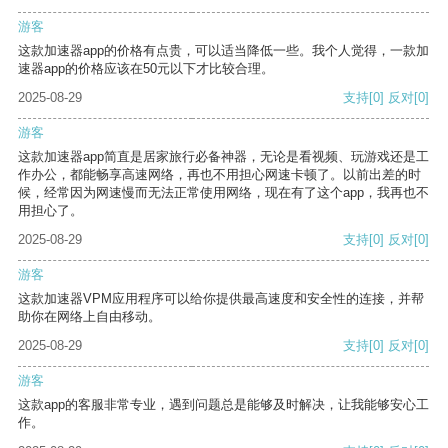
游客
这款加速器app的价格有点贵，可以适当降低一些。我个人觉得，一款加
速器app的价格应该在50元以下才比较合理。
2025-08-29
支持
[0]
反对
[0]
游客
这款加速器app简直是居家旅行必备神器，无论是看视频、玩游戏还是工
作办公，都能畅享高速网络，再也不用担心网速卡顿了。以前出差的时
候，经常因为网速慢而无法正常使用网络，现在有了这个app，我再也不
用担心了。
2025-08-29
支持
[0]
反对
[0]
游客
这款加速器VPM应用程序可以给你提供最高速度和安全性的连接，并帮
助你在网络上自由移动。
2025-08-29
支持
[0]
反对
[0]
游客
这款app的客服非常专业，遇到问题总是能够及时解决，让我能够安心工
作。