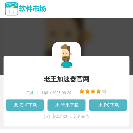
老王加速器官网
工具
|
时间：2025-08-29
|
安卓下载
苹果下载
PC下载
安卓市场，安全绿色