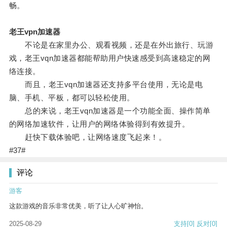
畅。
老王vpn加速器
不论是在家里办公、观看视频，还是在外出旅行、玩游
戏，老王vqn加速器都能帮助用户快速感受到高速稳定的网
络连接。
而且，老王vqn加速器还支持多平台使用，无论是电
脑、手机、平板，都可以轻松使用。
总的来说，老王vqn加速器是一个功能全面、操作简单
的网络加速软件，让用户的网络体验得到有效提升。
赶快下载体验吧，让网络速度飞起来！。
#37#
评论
游客
这款游戏的音乐非常优美，听了让人心旷神怡。
2025-08-29
支持
[0]
反对
[0]