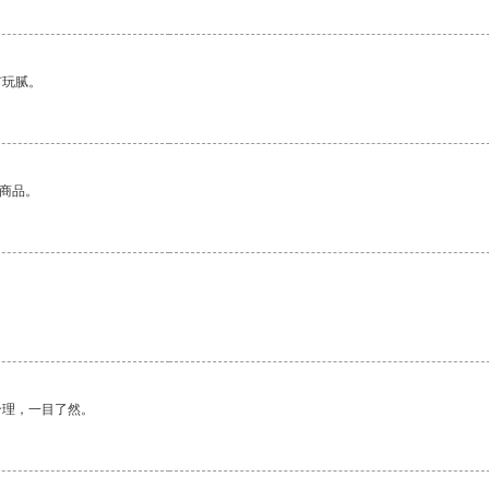
有玩腻。
的商品。
合理，一目了然。