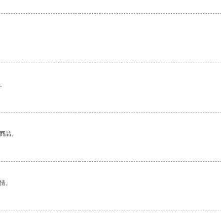
。
的商品。
情。