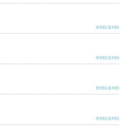
支持
[0]
反对
[0]
支持
[0]
反对
[0]
支持
[0]
反对
[0]
支持
[0]
反对
[0]