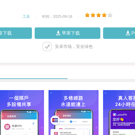
工具
|
时间：2025-09-18
|
卓下载
苹果下载
安卓市场，安全绿色