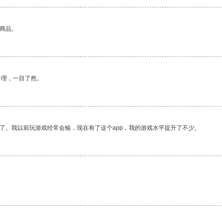
的商品。
合理，一目了然。
了。我以前玩游戏经常会输，现在有了这个app，我的游戏水平提升了不少。