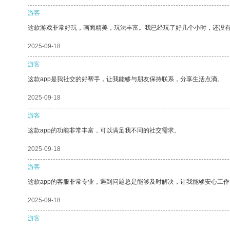
游客
这款游戏非常好玩，画面精美，玩法丰富。我已经玩了好几个小时，还没
2025-09-18
游客
这款app是我社交的好帮手，让我能够与朋友保持联系，分享生活点滴。
2025-09-18
游客
这款app的功能非常丰富，可以满足我不同的社交需求。
2025-09-18
游客
这款app的客服非常专业，遇到问题总是能够及时解决，让我能够安心工作
2025-09-18
游客