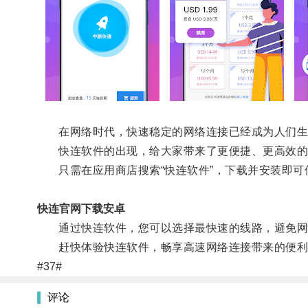
在网络时代，快速稳定的网络连接已经成为人们生
快连软件的出现，给大家带来了更便捷、更高效的
只需在应用商店搜索“快连软件”，下载并安装即可
快连官网下载安卓
通过快连软件，您可以选择最快速的线路，避免网
赶快体验快连软件，畅享高速网络连接带来的便利
#37#
评论