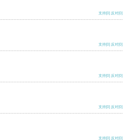
支持
[0]
反对
[0]
支持
[0]
反对
[0]
支持
[0]
反对
[0]
支持
[0]
反对
[0]
支持
[0]
反对
[0]