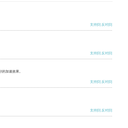
支持
[0]
反对
[0]
支持
[0]
反对
[0]
好的加速效果。
支持
[0]
反对
[0]
支持
[0]
反对
[0]