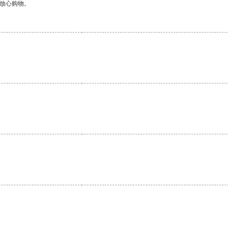
够放心购物。
。