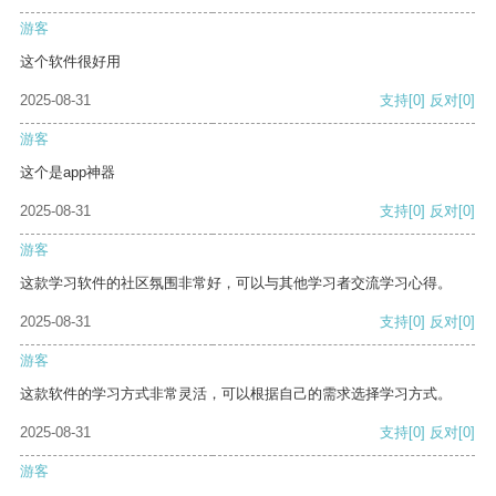
游客
这个软件很好用
2025-08-31
支持
[0]
反对
[0]
游客
这个是app神器
2025-08-31
支持
[0]
反对
[0]
游客
这款学习软件的社区氛围非常好，可以与其他学习者交流学习心得。
2025-08-31
支持
[0]
反对
[0]
游客
这款软件的学习方式非常灵活，可以根据自己的需求选择学习方式。
2025-08-31
支持
[0]
反对
[0]
游客