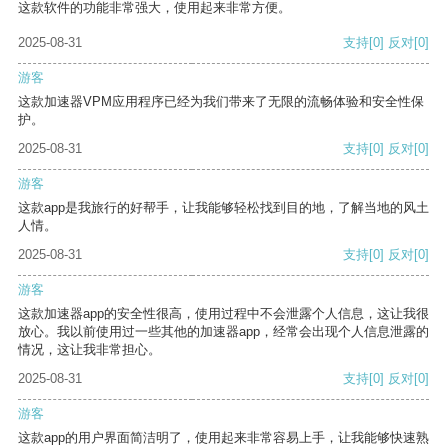
这款软件的功能非常强大，使用起来非常方便。
2025-08-31
支持
[0]
反对
[0]
游客
这款加速器VPM应用程序已经为我们带来了无限的流畅体验和安全性保
护。
2025-08-31
支持
[0]
反对
[0]
游客
这款app是我旅行的好帮手，让我能够轻松找到目的地，了解当地的风土
人情。
2025-08-31
支持
[0]
反对
[0]
游客
这款加速器app的安全性很高，使用过程中不会泄露个人信息，这让我很
放心。我以前使用过一些其他的加速器app，经常会出现个人信息泄露的
情况，这让我非常担心。
2025-08-31
支持
[0]
反对
[0]
游客
这款app的用户界面简洁明了，使用起来非常容易上手，让我能够快速熟