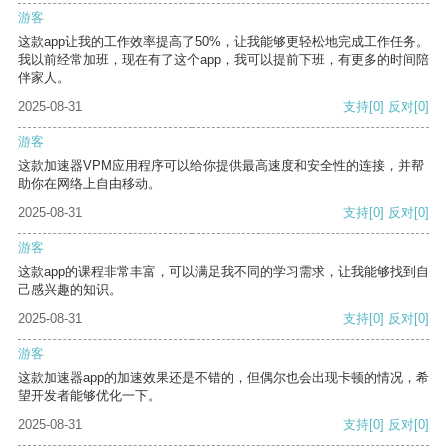
游客
这款app让我的工作效率提高了50%，让我能够更轻松地完成工作任务。
我以前经常加班，现在有了这个app，我可以提前下班，有更多的时间陪
伴家人。
2025-08-31
支持
[0]
反对
[0]
游客
这款加速器VPM应用程序可以给你提供最高速度和安全性的连接，并帮
助你在网络上自由移动。
2025-08-31
支持
[0]
反对
[0]
游客
这款app的课程非常丰富，可以满足我不同的学习需求，让我能够找到自
己感兴趣的知识。
2025-08-31
支持
[0]
反对
[0]
游客
这款加速器app的加速效果还是不错的，但偶尔也会出现卡顿的情况，希
望开发者能够优化一下。
2025-08-31
支持
[0]
反对
[0]