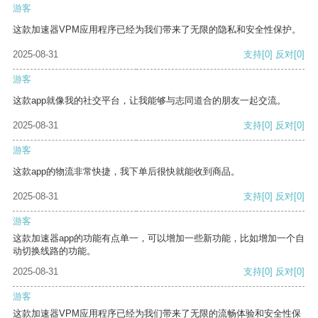
游客
这款加速器VPM应用程序已经为我们带来了无限的隐私和安全性保护。
2025-08-31
支持
[0]
反对
[0]
游客
这款app就像我的社交平台，让我能够与志同道合的朋友一起交流。
2025-08-31
支持
[0]
反对
[0]
游客
这款app的物流非常快捷，我下单后很快就能收到商品。
2025-08-31
支持
[0]
反对
[0]
游客
这款加速器app的功能有点单一，可以增加一些新功能，比如增加一个自
动切换线路的功能。
2025-08-31
支持
[0]
反对
[0]
游客
这款加速器VPM应用程序已经为我们带来了无限的流畅体验和安全性保