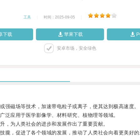
工具
|
时间：2025-09-05
|
卓下载
苹果下载
安卓市场，安全绿色
或强磁场等技术，加速带电粒子或离子，使其达到极高速度。
广泛应用于医学影像学、材料研究、核物理等领域。
升，为人类社会的进步和发展作出了重要贡献。
朧，促进了各个领域的发展，推动了人类社会向着更美好的