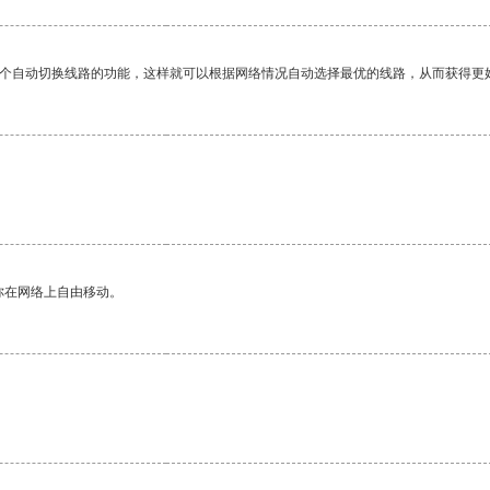
一个自动切换线路的功能，这样就可以根据网络情况自动选择最优的线路，从而获得更
你在网络上自由移动。