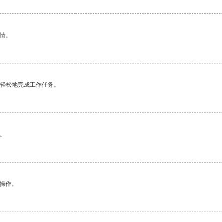
情。
更轻松地完成工作任务。
。
悉操作。