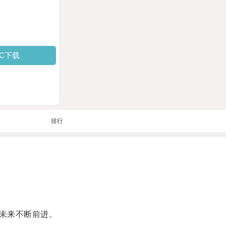
PC下载
排行
未来不断前进。