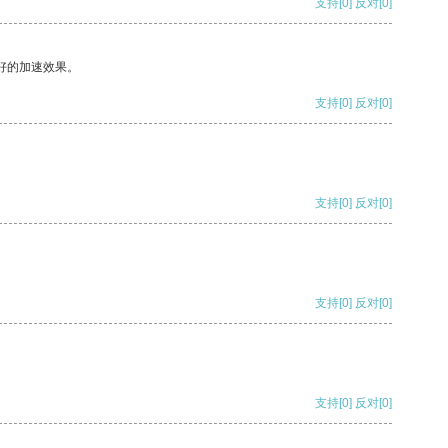
支持
[0]
反对
[0]
好的加速效果。
支持
[0]
反对
[0]
支持
[0]
反对
[0]
支持
[0]
反对
[0]
支持
[0]
反对
[0]