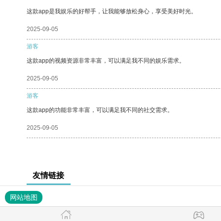
这款app是我娱乐的好帮手，让我能够放松身心，享受美好时光。
2025-09-05
游客
这款app的视频资源非常丰富，可以满足我不同的娱乐需求。
2025-09-05
游客
这款app的功能非常丰富，可以满足我不同的社交需求。
2025-09-05
友情链接
网站地图