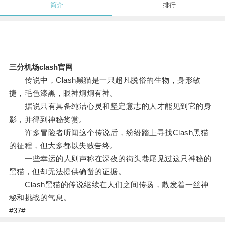
简介
排行
三分机场clash官网
传说中，Clash黑猫是一只超凡脱俗的生物，身形敏
捷，毛色漆黑，眼神炯炯有神。
据说只有具备纯洁心灵和坚定意志的人才能见到它的身
影，并得到神秘奖赏。
许多冒险者听闻这个传说后，纷纷踏上寻找Clash黑猫
的征程，但大多都以失败告终。
一些幸运的人则声称在深夜的街头巷尾见过这只神秘的
黑猫，但却无法提供确凿的证据。
Clash黑猫的传说继续在人们之间传扬，散发着一丝神
秘和挑战的气息。
#37#