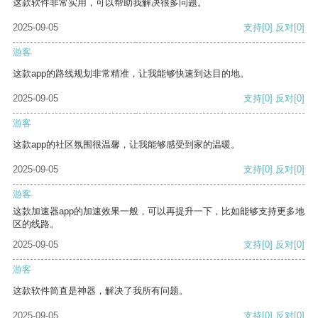
这款软件非常实用，可以帮助我解决很多问题。
2025-09-05
支持
[0]
反对
[0]
游客
这款app的路线规划非常精准，让我能够快速到达目的地。
2025-09-05
支持
[0]
反对
[0]
游客
这款app的社区氛围很温馨，让我能够感受到家的温暖。
2025-09-05
支持
[0]
反对
[0]
游客
这款加速器app的加速效果一般，可以再提升一下，比如能够支持更多地
区的线路。
2025-09-05
支持
[0]
反对
[0]
游客
这款软件简直是神器，解决了我所有问题。
2025-09-05
支持
[0]
反对
[0]