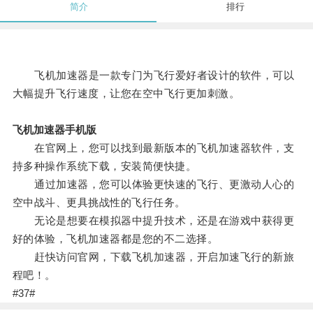
简介
排行
飞机加速器是一款专门为飞行爱好者设计的软件，可以
大幅提升飞行速度，让您在空中飞行更加刺激。
飞机加速器手机版
在官网上，您可以找到最新版本的飞机加速器软件，支
持多种操作系统下载，安装简便快捷。
通过加速器，您可以体验更快速的飞行、更激动人心的
空中战斗、更具挑战性的飞行任务。
无论是想要在模拟器中提升技术，还是在游戏中获得更
好的体验，飞机加速器都是您的不二选择。
赶快访问官网，下载飞机加速器，开启加速飞行的新旅
程吧！。
#37#