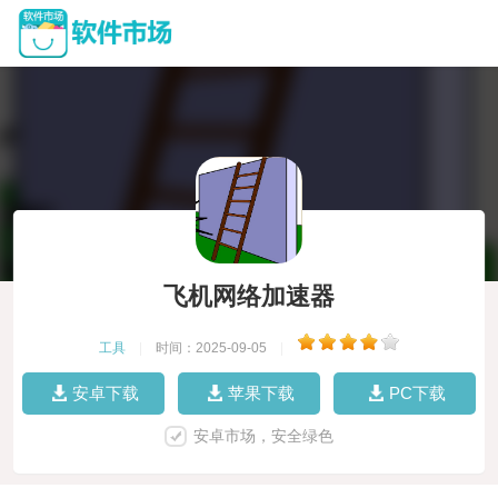
飞机网络加速器
工具
|
时间：2025-09-05
|
安卓下载
苹果下载
PC下载
安卓市场，安全绿色