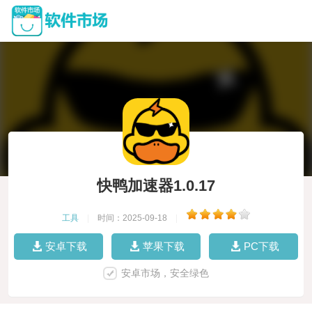
快鸭加速器1.0.17
工具
|
时间：2025-09-18
|
安卓下载
苹果下载
PC下载
安卓市场，安全绿色