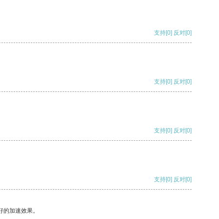
支持
[0]
反对
[0]
支持
[0]
反对
[0]
支持
[0]
反对
[0]
支持
[0]
反对
[0]
好的加速效果。