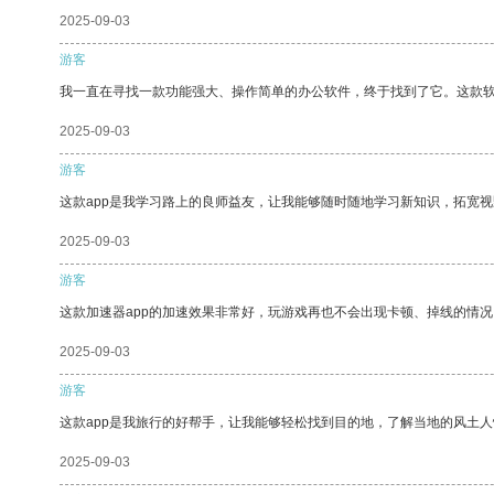
2025-09-03
游客
我一直在寻找一款功能强大、操作简单的办公软件，终于找到了它。这款
2025-09-03
游客
这款app是我学习路上的良师益友，让我能够随时随地学习新知识，拓宽视
2025-09-03
游客
这款加速器app的加速效果非常好，玩游戏再也不会出现卡顿、掉线的情况
2025-09-03
游客
这款app是我旅行的好帮手，让我能够轻松找到目的地，了解当地的风土人
2025-09-03