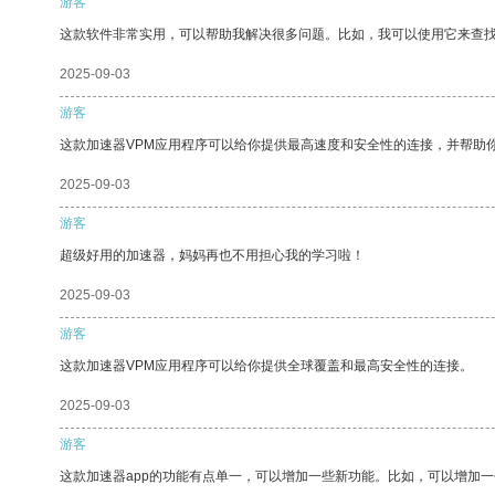
游客
这款软件非常实用，可以帮助我解决很多问题。比如，我可以使用它来查
2025-09-03
游客
这款加速器VPM应用程序可以给你提供最高速度和安全性的连接，并帮助
2025-09-03
游客
超级好用的加速器，妈妈再也不用担心我的学习啦！
2025-09-03
游客
这款加速器VPM应用程序可以给你提供全球覆盖和最高安全性的连接。
2025-09-03
游客
这款加速器app的功能有点单一，可以增加一些新功能。比如，可以增加