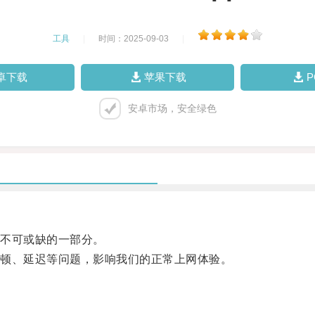
工具
|
时间：2025-09-03
|
卓下载
苹果下载
安卓市场，安全绿色
不可或缺的一部分。
顿、延迟等问题，影响我们的正常上网体验。