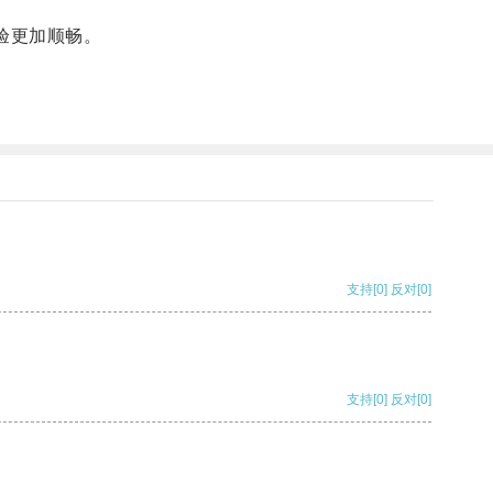
验更加顺畅。
支持
[0]
反对
[0]
支持
[0]
反对
[0]