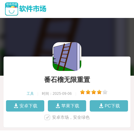
番石榴无限重置
工具
|
时间：2025-09-06
|
安卓下载
苹果下载
PC下载
安卓市场，安全绿色