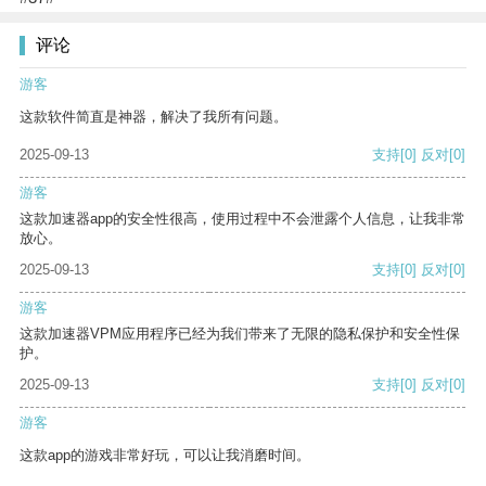
评论
游客
这款软件简直是神器，解决了我所有问题。
2025-09-13
支持
[0]
反对
[0]
游客
这款加速器app的安全性很高，使用过程中不会泄露个人信息，让我非常
放心。
2025-09-13
支持
[0]
反对
[0]
游客
这款加速器VPM应用程序已经为我们带来了无限的隐私保护和安全性保
护。
2025-09-13
支持
[0]
反对
[0]
游客
这款app的游戏非常好玩，可以让我消磨时间。