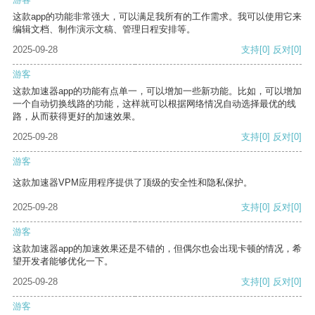
这款app的功能非常强大，可以满足我所有的工作需求。我可以使用它来
编辑文档、制作演示文稿、管理日程安排等。
2025-09-28
支持
[0]
反对
[0]
游客
这款加速器app的功能有点单一，可以增加一些新功能。比如，可以增加
一个自动切换线路的功能，这样就可以根据网络情况自动选择最优的线
路，从而获得更好的加速效果。
2025-09-28
支持
[0]
反对
[0]
游客
这款加速器VPM应用程序提供了顶级的安全性和隐私保护。
2025-09-28
支持
[0]
反对
[0]
游客
这款加速器app的加速效果还是不错的，但偶尔也会出现卡顿的情况，希
望开发者能够优化一下。
2025-09-28
支持
[0]
反对
[0]
游客