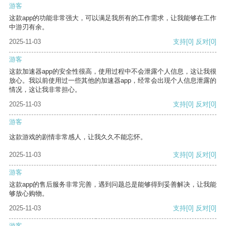
游客
这款app的功能非常强大，可以满足我所有的工作需求，让我能够在工作
中游刃有余。
2025-11-03
支持
[0]
反对
[0]
游客
这款加速器app的安全性很高，使用过程中不会泄露个人信息，这让我很
放心。我以前使用过一些其他的加速器app，经常会出现个人信息泄露的
情况，这让我非常担心。
2025-11-03
支持
[0]
反对
[0]
游客
这款游戏的剧情非常感人，让我久久不能忘怀。
2025-11-03
支持
[0]
反对
[0]
游客
这款app的售后服务非常完善，遇到问题总是能够得到妥善解决，让我能
够放心购物。
2025-11-03
支持
[0]
反对
[0]
游客