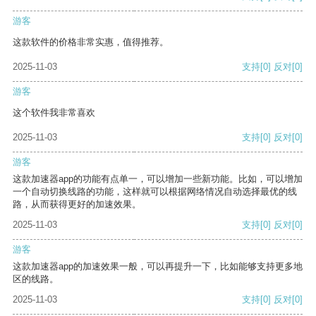
游客
这款软件的价格非常实惠，值得推荐。
2025-11-03
支持
[0]
反对
[0]
游客
这个软件我非常喜欢
2025-11-03
支持
[0]
反对
[0]
游客
这款加速器app的功能有点单一，可以增加一些新功能。比如，可以增加
一个自动切换线路的功能，这样就可以根据网络情况自动选择最优的线
路，从而获得更好的加速效果。
2025-11-03
支持
[0]
反对
[0]
游客
这款加速器app的加速效果一般，可以再提升一下，比如能够支持更多地
区的线路。
2025-11-03
支持
[0]
反对
[0]