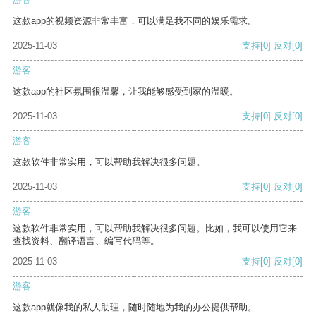
这款app的视频资源非常丰富，可以满足我不同的娱乐需求。
2025-11-03
支持
[0]
反对
[0]
游客
这款app的社区氛围很温馨，让我能够感受到家的温暖。
2025-11-03
支持
[0]
反对
[0]
游客
这款软件非常实用，可以帮助我解决很多问题。
2025-11-03
支持
[0]
反对
[0]
游客
这款软件非常实用，可以帮助我解决很多问题。比如，我可以使用它来
查找资料、翻译语言、编写代码等。
2025-11-03
支持
[0]
反对
[0]
游客
这款app就像我的私人助理，随时随地为我的办公提供帮助。