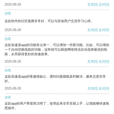
2025-08-28
支持
[0]
反对
[0]
游客
这款软件的社区氛围非常好，可以与其他用户交流学习心得。
2025-08-28
支持
[0]
反对
[0]
游客
这款加速器app的功能有点单一，可以增加一些新功能。比如，可以增加
一个自动切换线路的功能，这样就可以根据网络情况自动选择最优的线
路，从而获得更好的加速效果。
2025-08-28
支持
[0]
反对
[0]
游客
这款加速器app的客服很贴心，遇到问题都能及时解决，服务态度非常
好。
2025-08-28
支持
[0]
反对
[0]
游客
这款app的用户界面简洁明了，使用起来非常容易上手，让我能够快速熟
悉操作。