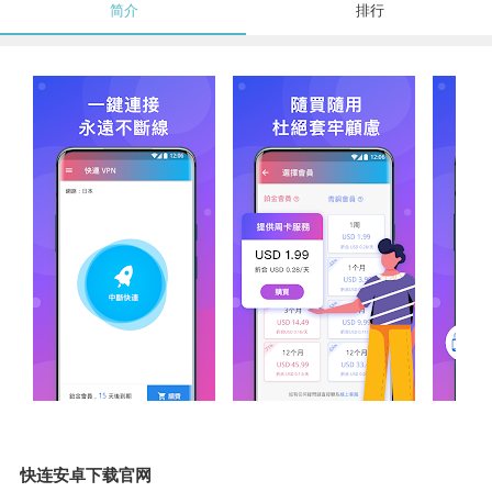
简介
排行
快连安卓下载官网