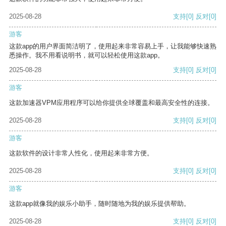
2025-08-28
支持
[0]
反对
[0]
游客
这款app的用户界面简洁明了，使用起来非常容易上手，让我能够快速熟
悉操作。我不用看说明书，就可以轻松使用这款app。
2025-08-28
支持
[0]
反对
[0]
游客
这款加速器VPM应用程序可以给你提供全球覆盖和最高安全性的连接。
2025-08-28
支持
[0]
反对
[0]
游客
这款软件的设计非常人性化，使用起来非常方便。
2025-08-28
支持
[0]
反对
[0]
游客
这款app就像我的娱乐小助手，随时随地为我的娱乐提供帮助。
2025-08-28
支持
[0]
反对
[0]