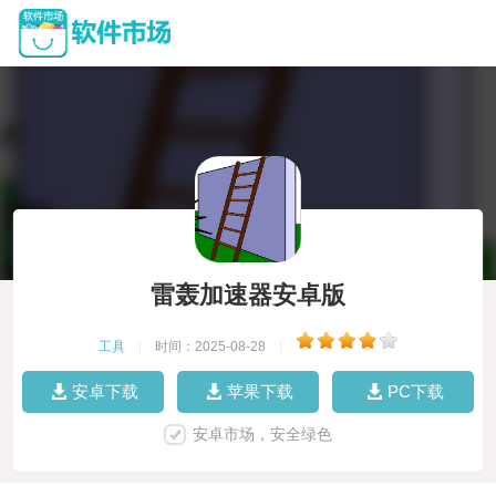
雷轰加速器安卓版
工具
|
时间：2025-08-28
|
安卓下载
苹果下载
PC下载
安卓市场，安全绿色