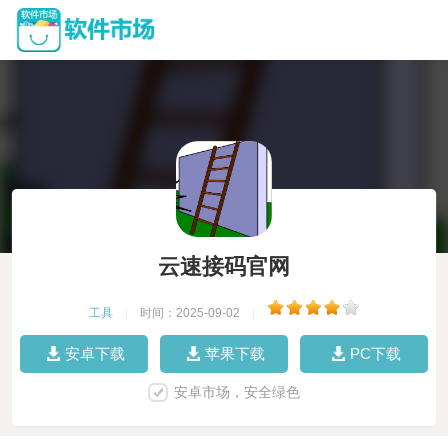
云速接码官网
工具
|
时间：2025-09-02
|
安卓下载
苹果下载
PC下载
安卓市场，安全绿色