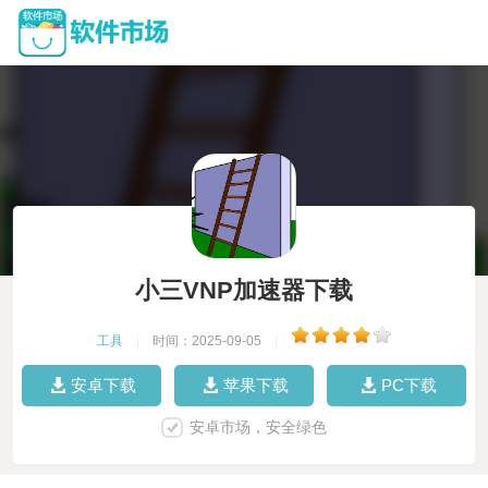
小三VNP加速器下载
工具
|
时间：2025-09-05
|
安卓下载
苹果下载
PC下载
安卓市场，安全绿色