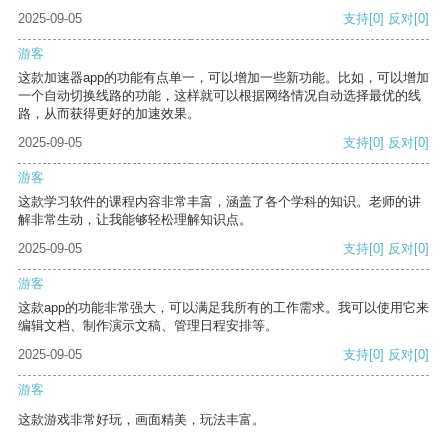
2025-09-05
支持
[0]
反对
[0]
游客
这款加速器app的功能有点单一，可以增加一些新功能。比如，可以增加
一个自动切换线路的功能，这样就可以根据网络情况自动选择最优的线
路，从而获得更好的加速效果。
2025-09-05
支持
[0]
反对
[0]
游客
这款学习软件的课程内容非常丰富，涵盖了各个学科的知识。老师的讲
解非常生动，让我能够轻松理解知识点。
2025-09-05
支持
[0]
反对
[0]
游客
这款app的功能非常强大，可以满足我所有的工作需求。我可以使用它来
编辑文档、制作演示文稿、管理日程安排等。
2025-09-05
支持
[0]
反对
[0]
游客
这款游戏非常好玩，画面精美，玩法丰富。