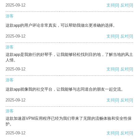
2025-09-12
支持
[0]
反对
[0]
游客
这款app的用户评论非常真实，可以帮助我做出更准确的选择。
2025-09-12
支持
[0]
反对
[0]
游客
这款app是我旅行的好帮手，让我能够轻松找到目的地，了解当地的风土
人情。
2025-09-12
支持
[0]
反对
[0]
游客
这款app就像我的社交平台，让我能够与志同道合的朋友一起交流。
2025-09-12
支持
[0]
反对
[0]
游客
这款加速器VPM应用程序已经为我们带来了无限的流畅体验和安全性保
护。
2025-09-12
支持
[0]
反对
[0]