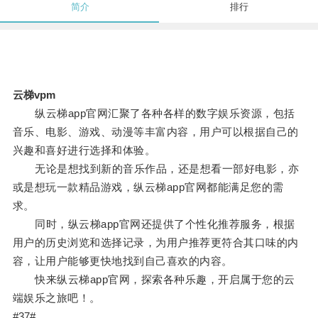
简介
排行
云梯vpm
纵云梯app官网汇聚了各种各样的数字娱乐资源，包括
音乐、电影、游戏、动漫等丰富内容，用户可以根据自己的
兴趣和喜好进行选择和体验。
无论是想找到新的音乐作品，还是想看一部好电影，亦
或是想玩一款精品游戏，纵云梯app官网都能满足您的需
求。
同时，纵云梯app官网还提供了个性化推荐服务，根据
用户的历史浏览和选择记录，为用户推荐更符合其口味的内
容，让用户能够更快地找到自己喜欢的内容。
快来纵云梯app官网，探索各种乐趣，开启属于您的云
端娱乐之旅吧！。
#37#