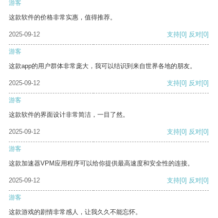
游客
这款软件的价格非常实惠，值得推荐。
2025-09-12
支持
[0]
反对
[0]
游客
这款app的用户群体非常庞大，我可以结识到来自世界各地的朋友。
2025-09-12
支持
[0]
反对
[0]
游客
这款软件的界面设计非常简洁，一目了然。
2025-09-12
支持
[0]
反对
[0]
游客
这款加速器VPM应用程序可以给你提供最高速度和安全性的连接。
2025-09-12
支持
[0]
反对
[0]
游客
这款游戏的剧情非常感人，让我久久不能忘怀。