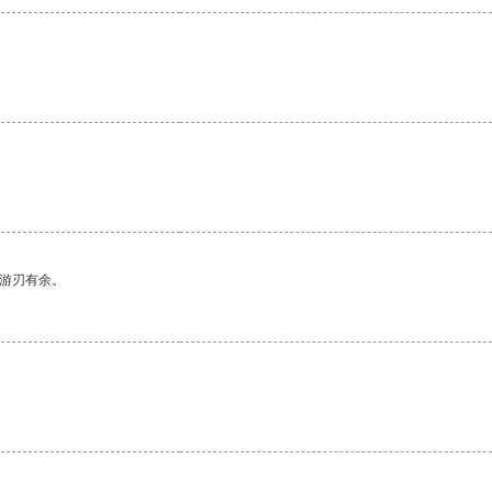
。
中游刃有余。